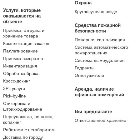
Охрана
Услуги, которые
Круглосуточно везде
оказываются на
объекте
Средства пожарной
Приемка, отгрузка и
безопасности
хранение товара
Пожарная сигнализация
Комплектация заказов
Система автоматического
Паллетирование
пожаротушения
Приемка возвратов
Система дымоудаления
Инвентаризация
Гидранты
Обработка брака
Огнетушители
Кросс-докинг
3PL услуги
Аренда, наличие
офисных помещений
Pick-by-line
Стикеровка и
штрихкодирование
Вы предлагаете
Переупаковка, репакинг,
Ответственное хранение
копакинг
Работаем с негабаритом
Доставка по городу