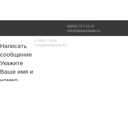
8(800) 707-31-07
info@skladoiskatel.ru
© 2007 - 2026
Написать
Складоискатель.RU
сообщение
Укажите
Ваше имя и
номер
телефона
Обязательно к
заполнению!