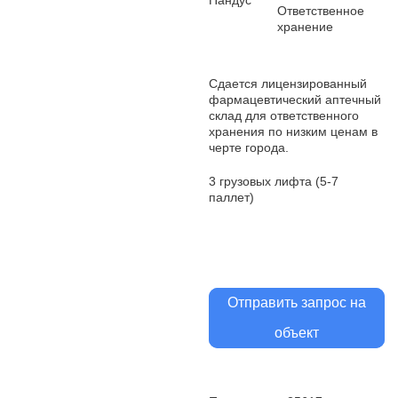
Пандус
Ответственное
хранение
Сдается лицензированный
фармацевтический аптечный
склад для ответственного
хранения по низким ценам в
черте города.
3 грузовых лифта (5-7
паллет)
Отправить запрос на
объект