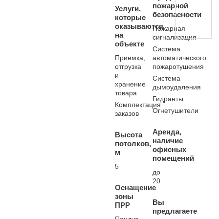
пожарной
Услуги,
безопасности
которые
оказываются
Пожарная
на
сигнализация
объекте
Система
Приемка,
автоматического
отгрузка
пожаротушения
и
Система
хранение
дымоудаления
товара
Гидранты
Комплектация
Огнетушители
заказов
Аренда,
Высота
наличие
потолков,
офисных
м
помещений
5
до
20
Оснащение
зоны
Вы
ПРР
предлагаете