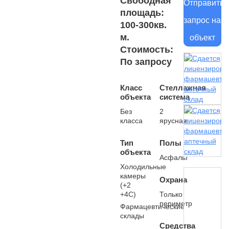
Свободная
Отправить
площадь:
запрос на
100-300кв.
м.
объект
Стоимость:
По запросу
Класс
Стеллажная
объекта
система
Без
2
класса
ярусная
Тип
Полы
объекта
Асфальт
Холодильные
камеры
Охрана
(+2
+4С)
Только
периметр
Фармацевтические
склады
Средства