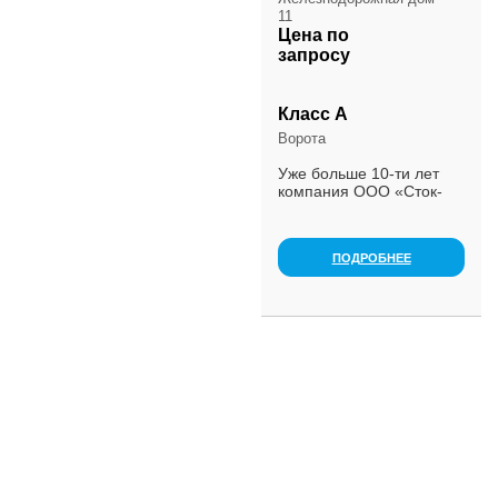
11
Цена по
запросу
Класс А
Ворота
Уже больше 10-ти лет
компания ООО «Сток-
трейдинг»
специализируется на
оказании складских и
ПОДРОБНЕЕ
транспортных услуг
высокого качества.