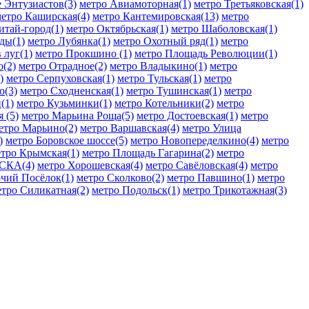
 Энтузиастов(3)
метро Авиамоторная(1)
метро Третьяковская(1)
етро Каширская(4)
метро Кантемировская(13)
метро
итай-город(1)
метро Октябрьская(1)
метро Шаболовская(1)
ды(1)
метро Лубянка(1)
метро Охотный ряд(1)
метро
 луг(1)
метро Прокшино (1)
метро Площадь Революции(1)
о(2)
метро Отрадное(2)
метро Владыкино(1)
метро
)
метро Серпуховская(1)
метро Тульская(1)
метро
о(3)
метро Сходненская(1)
метро Тушинская(1)
метро
(1)
метро Кузьминки(1)
метро Котельники(2)
метро
 (5)
метро Марьина Роща(5)
метро Достоевская(1)
метро
етро Марьино(2)
метро Варшавская(4)
метро Улица
)
метро Боровское шоссе(5)
метро Новопеределкино(4)
метро
тро Крымская(1)
метро Площадь Гагарина(2)
метро
ЦСКА(4)
метро Хорошевская(4)
метро Савёловская(4)
метро
очий Посёлок(1)
метро Сколково(2)
метро Павшино(1)
метро
етро Силикатная(2)
метро Подольск(1)
метро Трикотажная(3)