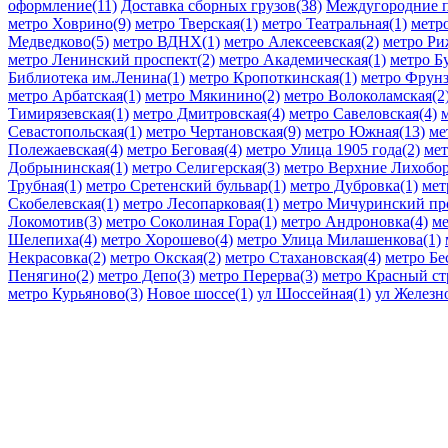
оформление(11)
Доставка сборных грузов(38)
Междугородние п
метро Ховрино(9)
метро Тверская(1)
метро Театральная(1)
метр
Медведково(5)
метро ВДНХ(1)
метро Алексеевская(2)
метро Ри
метро Ленинский проспект(2)
метро Академическая(1)
метро Б
Библиотека им.Ленина(1)
метро Кропоткинская(1)
метро Фрунз
метро Арбатская(1)
метро Мякинино(2)
метро Волоколамская(2
Тимирязевская(1)
метро Дмитровская(4)
метро Савеловская(4)
Севастопольская(1)
метро Чертановская(9)
метро Южная(13)
ме
Полежаевская(4)
метро Беговая(4)
метро Улица 1905 года(2)
мет
Добрынинская(1)
метро Селигерская(3)
метро Верхние Лихобор
Трубная(1)
метро Сретенский бульвар(1)
метро Дубровка(1)
мет
Скобелевская(1)
метро Лесопарковая(1)
метро Мичуринский про
Локомотив(3)
метро Соколиная Гора(1)
метро Андроновка(4)
ме
Шелепиха(4)
метро Хорошево(4)
метро Улица Милашенкова(1)
Некрасовка(2)
метро Окская(2)
метро Стахановская(4)
метро Бе
Пенягино(2)
метро Депо(3)
метро Перерва(3)
метро Красный ст
метро Курьяново(3)
Новое шоссе(1)
ул Шоссейная(1)
ул Железн