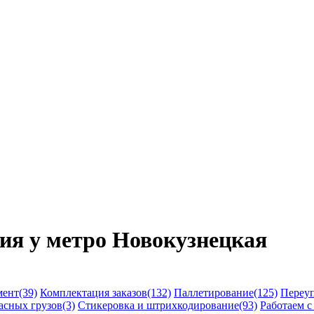
ния у метро Новокузнецкая
ент(39)
Комплектация заказов(132)
Паллетирование(125)
Переуп
асных грузов(3)
Стикеровка и штрихкодирование(93)
Работаем с