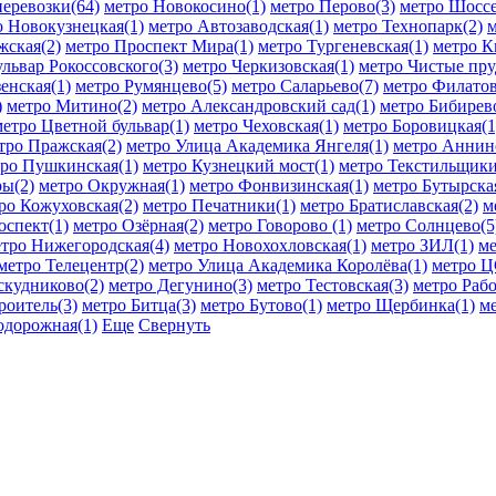
еревозки(64)
метро Новокосино(1)
метро Перово(3)
метро Шоссе
о Новокузнецкая(1)
метро Автозаводская(1)
метро Технопарк(2)
м
жская(2)
метро Проспект Мира(1)
метро Тургеневская(1)
метро К
ульвар Рокоссовского(3)
метро Черкизовская(1)
метро Чистые пру
енская(1)
метро Румянцево(5)
метро Саларьево(7)
метро Филатов
)
метро Митино(2)
метро Александровский сад(1)
метро Бибирев
метро Цветной бульвар(1)
метро Чеховская(1)
метро Боровицкая(1
тро Пражская(2)
метро Улица Академика Янгеля(1)
метро Аннин
ро Пушкинская(1)
метро Кузнецкий мост(1)
метро Текстильщики
ы(2)
метро Окружная(1)
метро Фонвизинская(1)
метро Бутырская
ро Кожуховская(2)
метро Печатники(1)
метро Братиславская(2)
м
спект(1)
метро Озёрная(2)
метро Говорово (1)
метро Солнцево(5
тро Нижегородская(4)
метро Новохохловская(1)
метро ЗИЛ(1)
ме
метро Телецентр(2)
метро Улица Академика Королёва(1)
метро 
скудниково(2)
метро Дегунино(3)
метро Тестовская(3)
метро Раб
роитель(3)
метро Битца(3)
метро Бутово(1)
метро Щербинка(1)
м
одорожная(1)
Еще
Свернуть