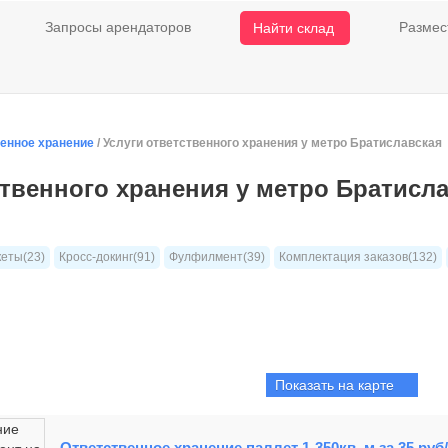
Запросы арендаторов
Размес
Найти склад
венное хранение
/ Услуги ответственного хранения у метро Братиславская
ственного хранения у метро Братисл
кеты(23)
Кросс-докинг(91)
Фулфилмент(39)
Комплектация заказов(132)
Показать на карте
Ответственное хранение паллет 1-350кв. м.за 35 руб/