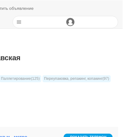
тить объявление
авская
Паллетирование(125)
Переупаковка, репакинг, копакинг(97)
кв.м - метро